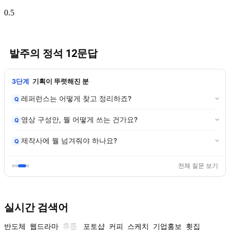
발주의 정석 12문답
3단계
기획이 뚜렷해진 분
레퍼런스는 어떻게 찾고 정리하죠?
Q
영상 구성안, 뭘 어떻게 쓰는 건가요?
Q
제작사에 뭘 넘겨줘야 하나요?
Q
전체 질문 보기
실시간 검색어
반도체
웹드라마
휴롬
포토샵
커피
스케치
기업홍보
횟집