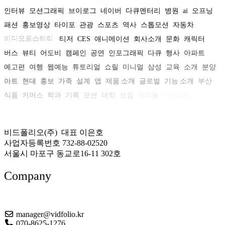
인터뷰
모션그래픽
브이로그
네이버
다큐멘터리
병원
ai
오프닝
패션
홍보영상
타이포
관광
스포츠
역사
스톱모션
자동차
비디오로스터리
티저
CES
애니메이션
회사소개
문화
캐릭터
버스
뷰티
어도비
캠페인
공연
인포그래픽
다큐
행사
아파트
예고편
여행
웹예능
튜토리얼
쇼릴
미니멀
삼성
교육
소개
분양
아트
현대
홍보
가족
설계
앱
제품 소개
글로벌
기능 소개
부산
식품
커머스
학과
기록
모션
대학
보험
아이돌
아카이브
비드폴리오(주) 대표 이은호
사업자등록번호 732-88-02520
서울시 마포구 동교로16-11 302호
Company
About US
manager@vidfolio.kr
070-8625-1276