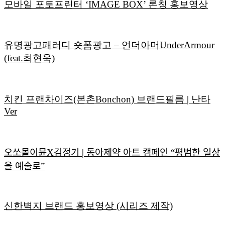
모바일 포토프린터 ‘IMAGE BOX’ 론칭 홍보영상
유명광고패러디 숏폼광고 – 언더아머UnderArmour
(feat.최현욱)
치킨 프랜차이즈(본촌Bonchon) 브랜드필름 | 난타
Ver
오쏘몰이뮨X김정기 | 동아제약 아트 캠페인 “평범한 일상
을 예술로”
신한벽지 브랜드 홍보영상 (시리즈 제작)