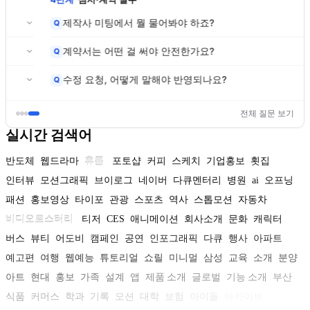
제작사 미팅에서 뭘 물어봐야 하죠?
Q
계약서는 어떤 걸 써야 안전한가요?
Q
수정 요청, 어떻게 말해야 반영되나요?
Q
전체 질문 보기
실시간 검색어
반도체
웹드라마
휴롬
포토샵
커피
스케치
기업홍보
횟집
인터뷰
모션그래픽
브이로그
네이버
다큐멘터리
병원
ai
오프닝
패션
홍보영상
타이포
관광
스포츠
역사
스톱모션
자동차
비디오로스터리
티저
CES
애니메이션
회사소개
문화
캐릭터
버스
뷰티
어도비
캠페인
공연
인포그래픽
다큐
행사
아파트
예고편
여행
웹예능
튜토리얼
쇼릴
미니멀
삼성
교육
소개
분양
아트
현대
홍보
가족
설계
앱
제품 소개
글로벌
기능 소개
부산
식품
커머스
학과
기록
모션
대학
보험
아이돌
아카이브