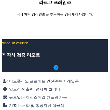
라르고 프레임즈
시네마틱 영상연출을 추구하는 영상제작사입니다.
Website
YouTube
VIDFOLIO VERIFIED
제작사 검증 리포트
비드폴리오 프로젝트 안전완수 사례있음
압도적 연출력, 넘사벽 퀄리티
규모있는 제작스케일 핸들링 가능
기획 문서화 및 행정지원 적극적