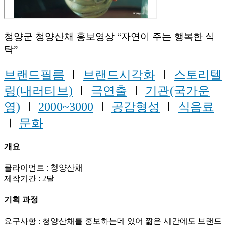
청양군 청양산채 홍보영상 “자연이 주는 행복한 식
탁”
브랜드필름
Ⅰ
브랜드시각화
Ⅰ
스토리텔
링(내러티브)
Ⅰ
극연출
Ⅰ
기관(국가운
영)
Ⅰ
2000~3000
Ⅰ
공감형성
Ⅰ
식음료
Ⅰ
문화
개요
클라이언트 : 청양산채
제작기간 : 2달
기획 과정
요구사항 : 청양산채를 홍보하는데 있어 짧은 시간에도 브랜드