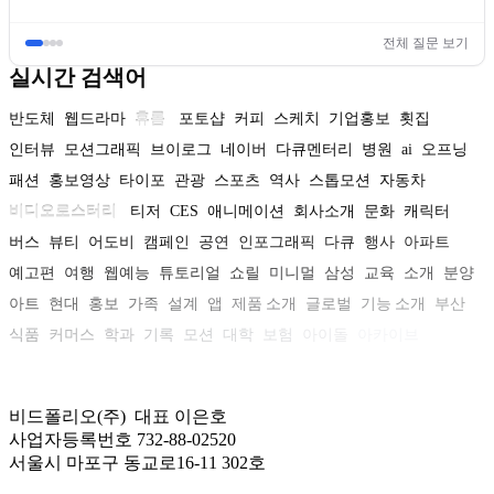
전체 질문 보기
실시간 검색어
반도체
웹드라마
휴롬
포토샵
커피
스케치
기업홍보
횟집
인터뷰
모션그래픽
브이로그
네이버
다큐멘터리
병원
ai
오프닝
패션
홍보영상
타이포
관광
스포츠
역사
스톱모션
자동차
비디오로스터리
티저
CES
애니메이션
회사소개
문화
캐릭터
버스
뷰티
어도비
캠페인
공연
인포그래픽
다큐
행사
아파트
예고편
여행
웹예능
튜토리얼
쇼릴
미니멀
삼성
교육
소개
분양
아트
현대
홍보
가족
설계
앱
제품 소개
글로벌
기능 소개
부산
식품
커머스
학과
기록
모션
대학
보험
아이돌
아카이브
비드폴리오(주) 대표 이은호
사업자등록번호 732-88-02520
서울시 마포구 동교로16-11 302호