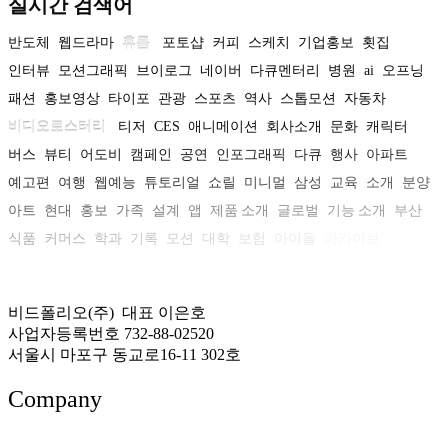
실시간 검색어
반도체
웹드라마
휴롬
포토샵
커피
스케치
기업홍보
횟집
인터뷰
모션그래픽
브이로그
네이버
다큐멘터리
병원
ai
오프닝
패션
홍보영상
타이포
관광
스포츠
역사
스톱모션
자동차
비디오로스터리
티저
CES
애니메이션
회사소개
문화
캐릭터
버스
뷰티
어도비
캠페인
공연
인포그래픽
다큐
행사
아파트
예고편
여행
웹예능
튜토리얼
쇼릴
미니멀
삼성
교육
소개
분양
아트
현대
홍보
가족
설계
앱
제품 소개
글로벌
기능 소개
부산
식품
커머스
학과
기록
모션
대학
보험
아이돌
아카이브
비드폴리오(주) 대표 이은호
사업자등록번호 732-88-02520
서울시 마포구 동교로16-11 302호
Company
About US