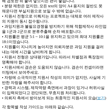
해 검토한 뒤 붙여 넣으시는 편이 좋습니다.
• 분량 제한은 없지만, 모든 text의 양이 A4 용지의 절반도 못
채운다면 부실지원으로 보일 수 밖에 없습니다.
• 지원서 전형으로 이뤄지는 프로젝트는 대체로 여러 제작사
의 지원이 동시 접수됩니다.
• 과잉지원과 불필요경쟁을 방지하기 위해 적합제작사 라인업
을 1군과 2군으로 분류추출해 순차 배포합니다.
• 지원률은 평균 5:1 ~ 10:1을 유지하고 있으며 최대 지원률은
18:1이었습니다.
• 지원률이 지나치게 높아지면 의뢰자분은 과잉 지원을 걸러
내는 데에 시간을 낭비하게 됩니다.
• 지원서 전형은 상대평가입니다. 따라서 차별점과 특장점이
명확해야 합니다.
• 지원서에서 겸손은 도움되지 않습니다. 겸손이 컨셉이라면
미팅에서 보여주세요.
• 자랑에 소극적이면 지원서 작성의 의미가 없지만, 사실에 기
반한 자랑을 해주셔야 합니다.
• 경력과 시스템, 제작역량 측면에서 과장이 있거나 허위사실
이 입력되었다고 판단되면, 무효지원 처리됩니다.
• 의뢰자 측에서 받아보게 되는 최종적인 지원서의 모습(
보기
)
각 항목별 작성 가이드는 아래와 같습니다.