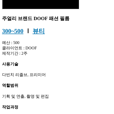
주얼리 브랜드 DOOF 패션 필름
300~500
Ⅰ
뷰티
예산 : 500
클라이언트 : DOOF
제작기간 : 2주
사용기술
다빈치 리졸브, 프리미어
역할범위
기획 및 연출, 촬영 및 편집
작업과정