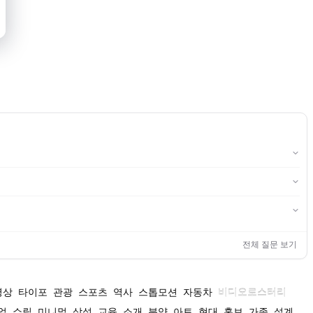
전체 질문 보기
영상
타이포
관광
스포츠
역사
스톱모션
자동차
비디오로스터리
얼
쇼릴
미니멀
삼성
교육
소개
분양
아트
현대
홍보
가족
설계