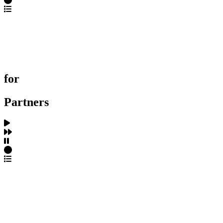
포트폴리오 탐색
제작사 탐색
프로젝트 등록
FAQ
for
Partners
파트너스 가입
포트폴리오 등록
프로필 수정
근황 업데이트
FAQ