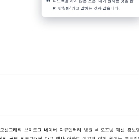
피드백을 하지 않는 것은 “내가 원하는 것을 한
번 맞춰봐”라고 말하는 것과 같습니다.
모션그래픽
브이로그
네이버
다큐멘터리
병원
ai
오프닝
패션
홍보
페인
공연
인포그래픽
다큐
행사
아파트
예고편
여행
웹예능
튜토리