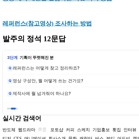
레퍼런스(참고영상) 조사하는 방법
발주의 정석 12문답
4단계
심사·계약 실무
제작사 미팅에서 뭘 물어봐야 하죠?
Q
계약서는 어떤 걸 써야 안전한가요?
Q
수정 요청, 어떻게 말해야 반영되나요?
Q
실시간 검색어
반도체
웹드라마
휴롬
포토샵
커피
스케치
기업홍보
횟집
인터뷰
티저
CES
애니메이션
회사소개
문화
캐릭터
버스
뷰티
어도비
캠