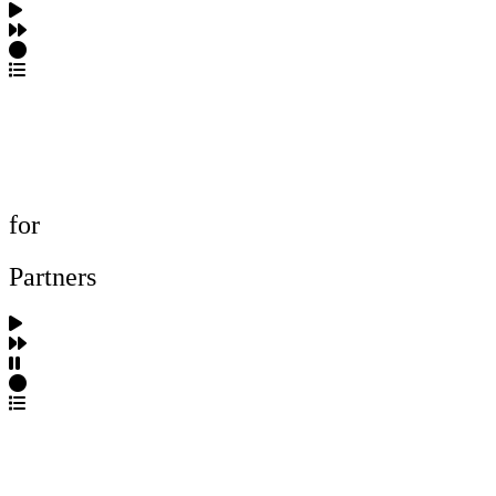
포트폴리오 탐색
제작사 탐색
프로젝트 등록
FAQ
for
Partners
파트너스 가입
포트폴리오 등록
프로필 수정