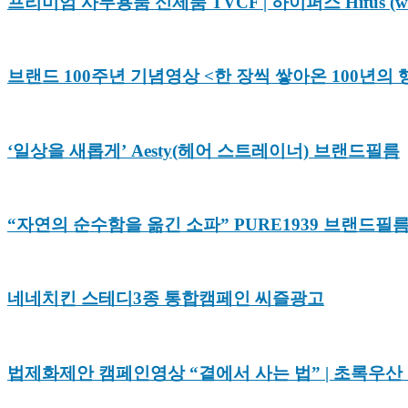
프리미엄 사무용품 신제품 TVCF | 하이퍼스 Hifus (w
브랜드 100주년 기념영상 <한 장씩 쌓아온 100년의 
‘일상을 새롭게’ Aesty(헤어 스트레이너) 브랜드필름
“자연의 순수함을 옮긴 소파” PURE1939 브랜드필
네네치킨 스테디3종 통합캠페인 씨즐광고
법제화제안 캠페인영상 “곁에서 사는 법” | 초록우산