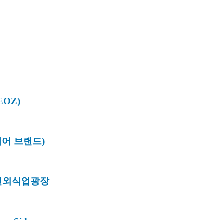
EOZ)
케어 브랜드)
배민외식업광장