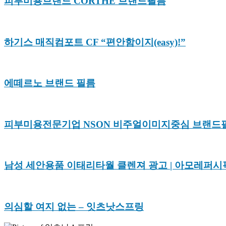
피부미용브랜드 CORTHE 브랜드필름
하기스 매직컴포트 CF “편안함이지(easy)!”
에떼르노 브랜드 필름
피부미용전문기업 NSON 비주얼이미지중심 브랜드
남성 세안용품 이태리타월 클렌져 광고 | 아모레퍼시픽 
의심할 여지 없는
– 잇츠낫스프링