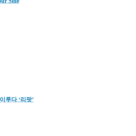
r Side
이루다 ‘리팟’