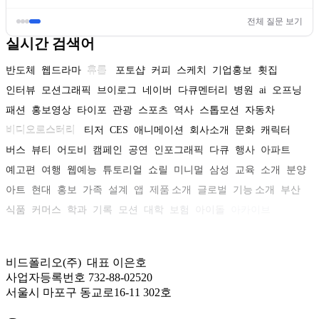
전체 질문 보기
실시간 검색어
반도체
웹드라마
휴롬
포토샵
커피
스케치
기업홍보
횟집
인터뷰
모션그래픽
브이로그
네이버
다큐멘터리
병원
ai
오프닝
패션
홍보영상
타이포
관광
스포츠
역사
스톱모션
자동차
비디오로스터리
티저
CES
애니메이션
회사소개
문화
캐릭터
버스
뷰티
어도비
캠페인
공연
인포그래픽
다큐
행사
아파트
예고편
여행
웹예능
튜토리얼
쇼릴
미니멀
삼성
교육
소개
분양
아트
현대
홍보
가족
설계
앱
제품 소개
글로벌
기능 소개
부산
식품
커머스
학과
기록
모션
대학
보험
아이돌
아카이브
비드폴리오(주) 대표 이은호
사업자등록번호 732-88-02520
서울시 마포구 동교로16-11 302호