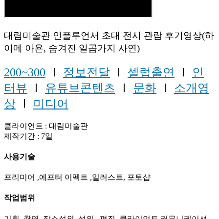
대림미술관 인플루언서 초대 전시 관람 후기영상(하
이메 아욘, 숨겨진 일곱가지 사연)
200~300
Ⅰ
정보전달
Ⅰ
셀럽출연
Ⅰ
인
터뷰
Ⅰ
유튜브콘텐츠
Ⅰ
문화
Ⅰ
소개영
상
Ⅰ
미디어
클라이언트 : 대림미술관
제작기간 : 7일
사용기술
프리미어 ,에프터 이펙트 ,일러스트, 포토샵
작업범위
기획, 촬영, 장소섭외, 섭외 , 편집 ,클라이언트 커뮤니케이션