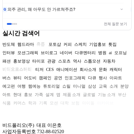
외주 관리, 왜 아무도 안 가르쳐주죠?
Q
전체 질문 보기
실시간 검색어
반도체
웹드라마
휴롬
포토샵
커피
스케치
기업홍보
횟집
인터뷰
모션그래픽
브이로그
네이버
다큐멘터리
병원
ai
오프닝
패션
홍보영상
타이포
관광
스포츠
역사
스톱모션
자동차
비디오로스터리
티저
CES
애니메이션
회사소개
문화
캐릭터
버스
뷰티
어도비
캠페인
공연
인포그래픽
다큐
행사
아파트
예고편
여행
웹예능
튜토리얼
쇼릴
미니멀
삼성
교육
소개
분양
아트
현대
홍보
가족
설계
앱
제품 소개
글로벌
기능 소개
부산
식품
커머스
학과
기록
모션
대학
보험
아이돌
아카이브
비드폴리오(주) 대표 이은호
사업자등록번호 732-88-02520