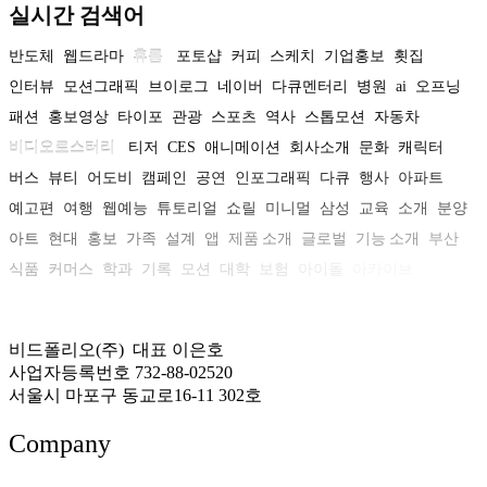
실시간 검색어
반도체
웹드라마
휴롬
포토샵
커피
스케치
기업홍보
횟집
인터뷰
모션그래픽
브이로그
네이버
다큐멘터리
병원
ai
오프닝
패션
홍보영상
타이포
관광
스포츠
역사
스톱모션
자동차
비디오로스터리
티저
CES
애니메이션
회사소개
문화
캐릭터
버스
뷰티
어도비
캠페인
공연
인포그래픽
다큐
행사
아파트
예고편
여행
웹예능
튜토리얼
쇼릴
미니멀
삼성
교육
소개
분양
아트
현대
홍보
가족
설계
앱
제품 소개
글로벌
기능 소개
부산
식품
커머스
학과
기록
모션
대학
보험
아이돌
아카이브
비드폴리오(주) 대표 이은호
사업자등록번호 732-88-02520
서울시 마포구 동교로16-11 302호
Company