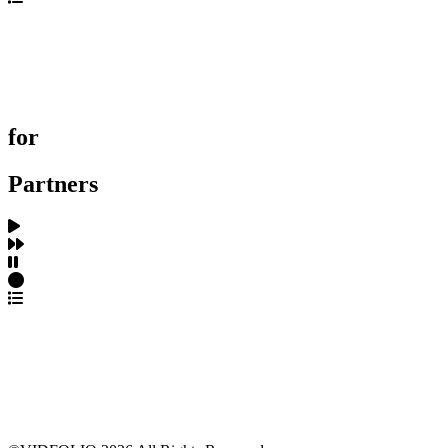
포트폴리오 탐색
제작사 탐색
프로젝트 등록
FAQ
for
Partners
파트너스 가입
포트폴리오 등록
프로필 수정
근황 업데이트
FAQ