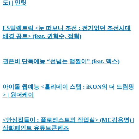
도) | 민팃
LS일렉트릭 <눈 떠보니 조선 : 전기없던 조선시대
배경 꽁트> (feat. 권혁수, 정혁)
권은비 단독예능 “선넘는 맵찔이” (feat. 덱스)
아이돌 웹예능 <홀리데이 스탭 : iKON의 더 드림핑
> | 원더케이
<안심집들이 : 플로리스트의 작업실> (MC김용명) |
삼화페인트 유튜브콘텐츠