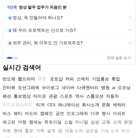
1단계
영상 발주 업무가 처음인 분
영상, 꼭 만들어야 하나요?
Q
왜 우리 프로젝트는 산으로 가죠?
Q
외주 관리, 왜 아무도 안 가르쳐주죠?
Q
전체 질문 보기
실시간 검색어
반도체
웹드라마
휴롬
포토샵
커피
스케치
기업홍보
횟집
인터뷰
모션그래픽
브이로그
네이버
다큐멘터리
병원
ai
오프닝
패션
홍보영상
타이포
관광
스포츠
역사
스톱모션
자동차
비디오로스터리
티저
CES
애니메이션
회사소개
문화
캐릭터
버스
뷰티
어도비
캠페인
공연
인포그래픽
다큐
행사
아파트
예고편
여행
웹예능
튜토리얼
쇼릴
미니멀
삼성
교육
소개
분양
아트
현대
홍보
가족
설계
앱
제품 소개
글로벌
기능 소개
부산