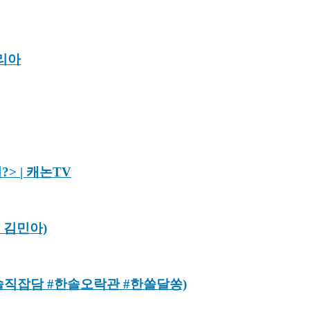
리아
> | 캐논TV
 김민아)
#솔직잡담 #한솔오락관 #한쏠달쏭)