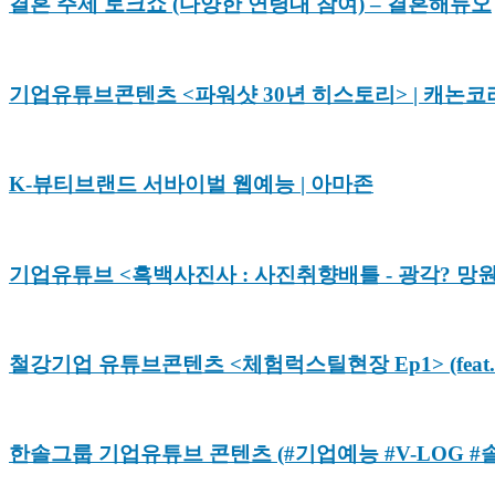
결혼 주제 토크쇼 (다양한 연령대 참여) – 결혼해듀오
기업유튜브콘텐츠 <파워샷 30년 히스토리> | 캐논코
K-뷰티브랜드 서바이벌 웹예능 | 아마존
기업유튜브 <흑백사진사 : 사진취향배틀 - 광각? 망원?
철강기업 유튜브콘텐츠 <체험럭스틸현장 Ep1> (feat.
한솔그룹 기업유튜브 콘텐츠 (#기업예능 #V-LOG 