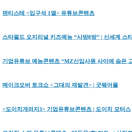
덴티스테 <입구석 1열> 유튜브콘텐츠
스타필드 오지리널 키즈예능 “사방8방” | 신세계 스
기업유튜브 예능콘텐츠 “MZ신입사원 사이에 숨은 고
메이크오버 토크쇼 <그대의 재발견> | 굿웨어몰
<도이치개러지3> 기업유튜브콘텐츠 | 도이치 모터스