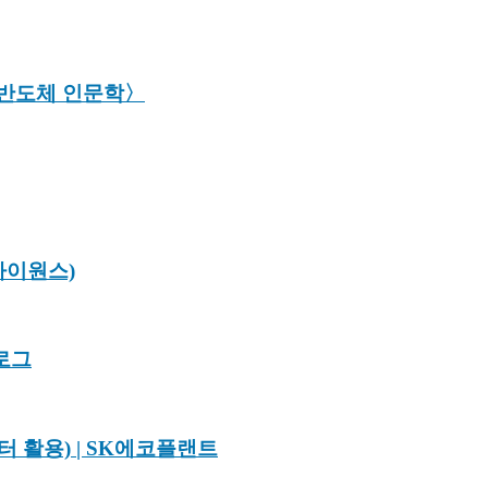
반도체 인문학〉
아이원스)
로그
 활용) | SK에코플랜트