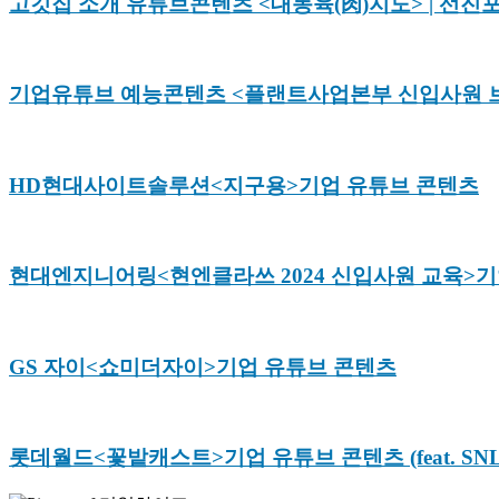
고깃집 소개 유튜브콘텐츠 <대동육(肉)지도> | 선진
기업유튜브 예능콘텐츠 <플랜트사업본부 신입사원 브
HD현대사이트솔루션<지구용>기업 유튜브 콘텐츠
현대엔지니어링<현엔클라쓰 2024 신입사원 교육>기
GS 자이<쇼미더자이>기업 유튜브 콘텐츠
롯데월드<꽃밭캐스트>기업 유튜브 콘텐츠 (feat. SN