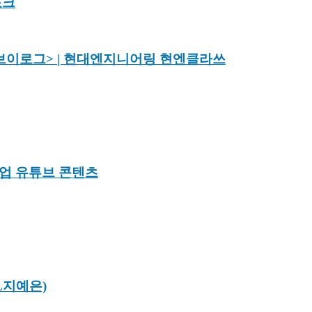
포크
이로그> | 현대엔지니어링 현엔클라쓰
업 유튜브 콘텐츠
L지예은)