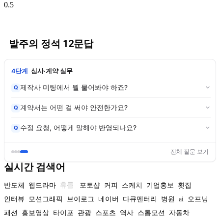
발주의 정석 12문답
4단계
심사·계약 실무
제작사 미팅에서 뭘 물어봐야 하죠?
Q
계약서는 어떤 걸 써야 안전한가요?
Q
수정 요청, 어떻게 말해야 반영되나요?
Q
전체 질문 보기
실시간 검색어
반도체
웹드라마
휴롬
포토샵
커피
스케치
기업홍보
횟집
인터뷰
모션그래픽
브이로그
네이버
다큐멘터리
병원
ai
오프닝
패션
홍보영상
타이포
관광
스포츠
역사
스톱모션
자동차