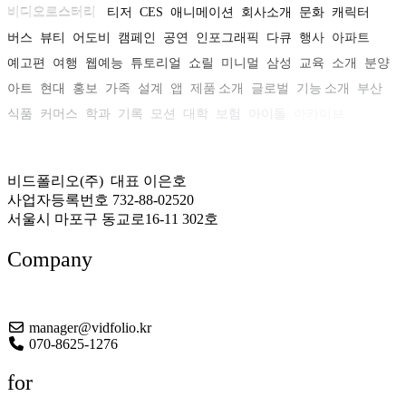
비디오로스터리
티저
CES
애니메이션
회사소개
문화
캐릭터
버스
뷰티
어도비
캠페인
공연
인포그래픽
다큐
행사
아파트
예고편
여행
웹예능
튜토리얼
쇼릴
미니멀
삼성
교육
소개
분양
아트
현대
홍보
가족
설계
앱
제품 소개
글로벌
기능 소개
부산
식품
커머스
학과
기록
모션
대학
보험
아이돌
아카이브
비드폴리오(주) 대표 이은호
사업자등록번호 732-88-02520
서울시 마포구 동교로16-11 302호
Company
About US
manager@vidfolio.kr
070-8625-1276
for