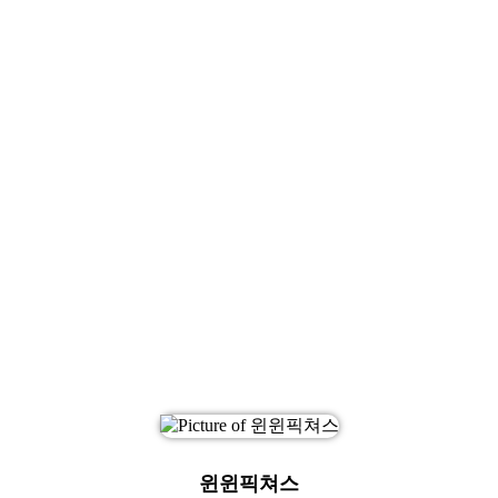
윈윈픽쳐스