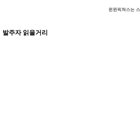
윈윈픽쳐스는 스
발주자 읽을거리