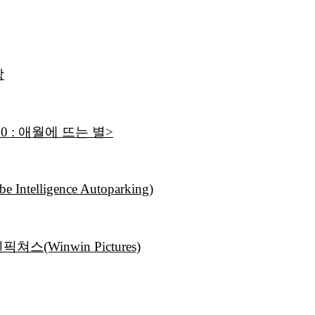
상
 : 애월에 뜨는 별>
igence Autoparking)
(Winwin Pictures)