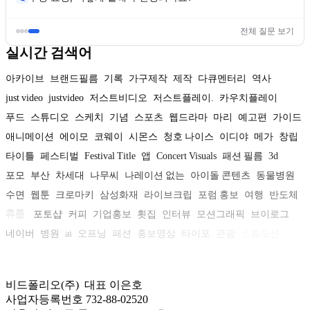
전체 질문 보기
실시간 검색어
아카이브
브랜드필름
기록
가구제작
제작
다큐멘터리
역사
just video
justvideo
저스트비디오
저스트플레이.
카우치플레이
푸드
스튜디오
스케치
기념
스포츠
웹드라마
마리
예고편
가이드
애니메이션
에이모
코웨이
시몬스
청호 나이스
이디야
메가
창립
타이틀
페스티벌
Festival Title
앱
Concert Visuals
패션 필름
3d
포모
부산
차세대
나무씨
나레이션 없는
아이돌 콘텐츠
동물병원
수면
웹툰
크로마키
삼성화재
라이브크립
포럼 홍보
여행
반도체
휴롬
포토샵
커피
기업홍보
횟집
인터뷰
모션그래픽
브이로그
네이버
병원
ai
오프닝
패션
홍보영상
타이포
관광
스톱모션
자동차
비디오로스터리
티저
CES
회사소개
문화
캐릭터
비드폴리오(주) 대표 이은호
사업자등록번호 732-88-02520