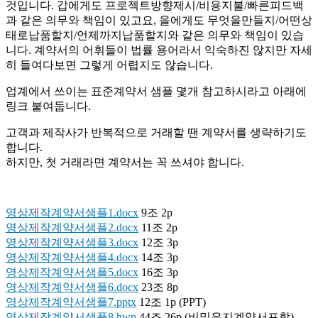
것입니다. 갑에게도 프로젝트방향제시/비용지불/빠른피드백
과 같은 의무와 책임이 있고요, 을에게도 무엇을만들지/어떤상
태로납품할지/언제까지납품할지와 같은 의무와 책임이 있습
니다. 계약서의 어휘들이 법률 용어라서 익숙하진 않지만 자세
히 들여다보면 그렇게 어렵지도 않습니다.
업계에서 쓰이는 표준계약서 샘플 몇개 참고하시라고 아래에
링크 붙여둡니다.
고객과 제작사가 반복적으로 거래할 땐 계약서를 생략하기도
합니다.
하지만, 첫 거래라면 계약서는 꼭 쓰셔야 합니다.
영상제작계약서샘플1.docx
9조 2p
영상제작계약서샘플2.docx
11조 2p
영상제작계약서샘플3.docx
12조 3p
영상제작계약서샘플4.docx
14조 3p
영상제작계약서샘플5.docx
16조 3p
영상제작계약서샘플6.docx
23조 8p
영상제작계약서샘플7.pptx
12조 1p (PPT)
영상제작계약서샘플8.hwp
44조 26p (비밀유지계약서포함)