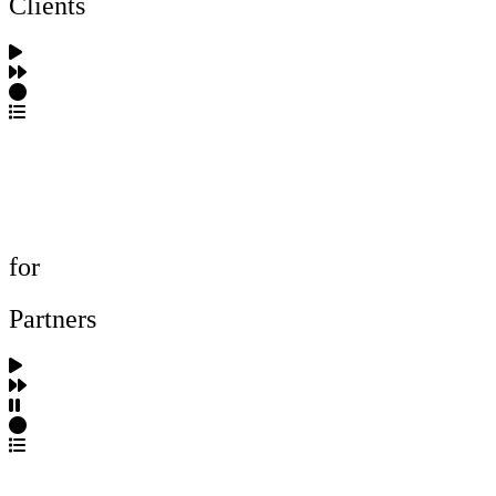
Clients
포트폴리오 탐색
제작사 탐색
프로젝트 등록
FAQ
for
Partners
파트너스 가입