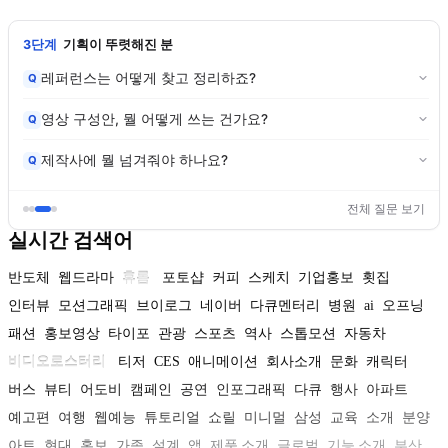
3단계
기획이 뚜렷해진 분
레퍼런스는 어떻게 찾고 정리하죠?
Q
영상 구성안, 뭘 어떻게 쓰는 건가요?
Q
제작사에 뭘 넘겨줘야 하나요?
Q
전체 질문 보기
실시간 검색어
반도체
웹드라마
휴롬
포토샵
커피
스케치
기업홍보
횟집
인터뷰
모션그래픽
브이로그
네이버
다큐멘터리
병원
ai
오프닝
패션
홍보영상
타이포
관광
스포츠
역사
스톱모션
자동차
비디오로스터리
티저
CES
애니메이션
회사소개
문화
캐릭터
버스
뷰티
어도비
캠페인
공연
인포그래픽
다큐
행사
아파트
예고편
여행
웹예능
튜토리얼
쇼릴
미니멀
삼성
교육
소개
분양
아트
현대
홍보
가족
설계
앱
제품 소개
글로벌
기능 소개
부산