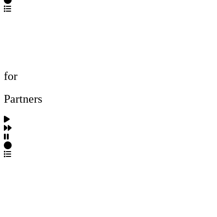
포트폴리오 탐색
제작사 탐색
프로젝트 등록
FAQ
for
Partners
파트너스 가입
포트폴리오 등록
프로필 수정
근황 업데이트
FAQ