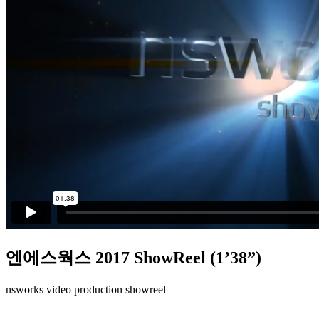
엔에스웍스 2017 ShowReel (1’38”)
nsworks video production showreel