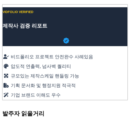
Website
YouTube
VIDFOLIO VERIFIED
제작사 검증 리포트
비드폴리오 프로젝트 안전완수 사례있음
압도적 연출력, 넘사벽 퀄리티
규모있는 제작스케일 핸들링 가능
기획 문서화 및 행정지원 적극적
기업 브랜드 이해도 우수
발주자 읽을거리