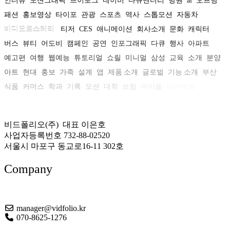
인터뷰
모션그래픽
브이로그
네이버
다큐멘터리
병원
ai
오프닝
패션
홍보영상
타이포
관광
스포츠
역사
스톱모션
자동차
비디오로스터리
티저
CES
애니메이션
회사소개
문화
캐릭터
버스
뷰티
어도비
캠페인
공연
인포그래픽
다큐
행사
아파트
예고편
여행
웹예능
튜토리얼
쇼릴
미니멀
삼성
교육
소개
분양
아트
현대
홍보
가족
설계
앱
제품 소개
글로벌
기능 소개
부산
식품
커머스
학과
기록
모션
대학
보험
아이돌
아카이브
비드폴리오(주) 대표 이은호
사업자등록번호 732-88-02520
서울시 마포구 동교로16-11 302호
Company
About US
manager@vidfolio.kr
070-8625-1276