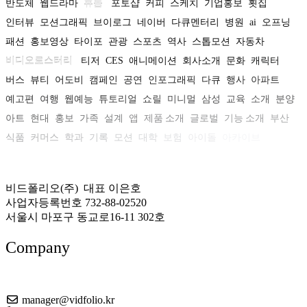
반도체
웹드라마
휴롬
포토샵
커피
스케치
기업홍보
횟집
인터뷰
모션그래픽
브이로그
네이버
다큐멘터리
병원
ai
오프닝
패션
홍보영상
타이포
관광
스포츠
역사
스톱모션
자동차
비디오로스터리
티저
CES
애니메이션
회사소개
문화
캐릭터
버스
뷰티
어도비
캠페인
공연
인포그래픽
다큐
행사
아파트
예고편
여행
웹예능
튜토리얼
쇼릴
미니멀
삼성
교육
소개
분양
아트
현대
홍보
가족
설계
앱
제품 소개
글로벌
기능 소개
부산
식품
커머스
학과
기록
모션
대학
보험
아이돌
아카이브
비드폴리오(주) 대표 이은호
사업자등록번호 732-88-02520
서울시 마포구 동교로16-11 302호
Company
About US
manager@vidfolio.kr