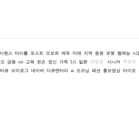
 시퀀스
타이틀
포스트
오보르
에듀
미래
지역
동원
로봇
웹예능
시
디오
금융
csr
교육
왼손
정신
가족
LG
일본
4B필름
시니어
유트뷰
터뷰
브이로그
네이버
다큐멘터리
ai
오프닝
패션
홍보영상
타이포