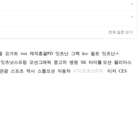
전체 질문 보기
즐
요거트
vox
제작총괄PD
잇츠난
그렉
kcc
필로
잇츠난ㅅ
잇츠낫스프링
모션그래픽
중고차
병원
SK
타이틀 모션
펠리아스
관광
스포츠
역사
스톱모션
자동차
비디오로스터리
티저
CES