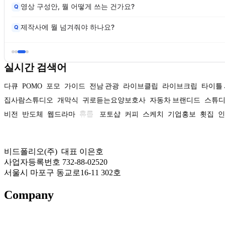
영상 구성안, 뭘 어떻게 쓰는 건가요?
Q
제작사에 뭘 넘겨줘야 하나요?
Q
실시간 검색어
다큐
POMO
포모
가이드
전남 관광
라이브클립
라이브크립
타이틀
집사람스튜디오
개막식
귀로듣는요양보호사
자동차 브랜디드
스튜
비전
반도체
웹드라마
휴롬
포토샵
커피
스케치
기업홍보
횟집
인
비드폴리오(주) 대표 이은호
사업자등록번호 732-88-02520
서울시 마포구 동교로16-11 302호
Company
About US