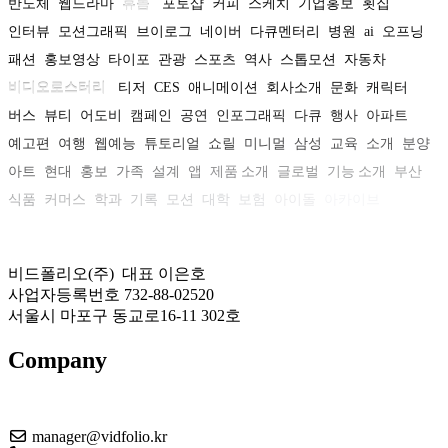
반도체
웹드라마
휴롬
포토샵
커피
스케치
기업홍보
횟집
인터뷰
모션그래픽
브이로그
네이버
다큐멘터리
병원
ai
오프닝
패션
홍보영상
타이포
관광
스포츠
역사
스톱모션
자동차
비디오로스터리
티저
CES
애니메이션
회사소개
문화
캐릭터
버스
뷰티
어도비
캠페인
공연
인포그래픽
다큐
행사
아파트
예고편
여행
웹예능
튜토리얼
쇼릴
미니멀
삼성
교육
소개
분양
아트
현대
홍보
가족
설계
앱
제품 소개
글로벌
기능 소개
부산
식품
커머스
학과
기록
모션
대학
보험
아이돌
아카이브
비드폴리오(주) 대표 이은호
사업자등록번호 732-88-02520
서울시 마포구 동교로16-11 302호
Company
About US
manager@vidfolio.kr