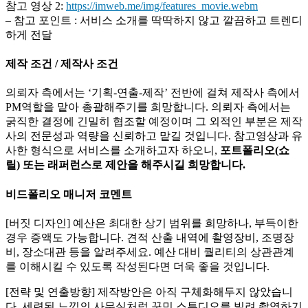
참고 영상 2:
https://imweb.me/img/features_movie.webm
– 참고 포인트 : 서비스 소개를 딱딱하지 않고 깔끔하고 트렌디
하게 전달
제작 조건 / 제작사 조건
의뢰자 측에서는 ‘기획-연출-제작’ 전반에 걸쳐 제작사 측에서
PM역할을 맡아 총괄해주기를 희망합니다. 의뢰자 측에서는
굵직한 결정에 긴밀히 협조할 예정이며 그 외적인 부분은 제작
사의 전문성과 역량을 신뢰하고 맡길 것입니다. 참고영상과 유
사한 형식으로 서비스를 소개하고자 하오니,
포트폴리오(쇼
릴) 또는 래퍼런스로 제안을 해주시길 희망합니다.
비드폴리오 매니저 코멘트
[버짓 디자인] 예산은 최대한 상기 범위를 희망하나, 부득이한
경우 증액도 가능합니다. 견적 산출 내역에 촬영장비, 조명장
비, 장소대관 등을 알려주세요. 예산 대비 퀄리티의 상관관계
를 이해시킬 수 있도록 작성된다면 더욱 좋을 것입니다.
[전략 및 연출방향] 제작방안은 아직 구체화해두지 않았습니
다. 세련된 느낌의 사무실처럼 꾸민 스튜디오를 빌려 촬영하기