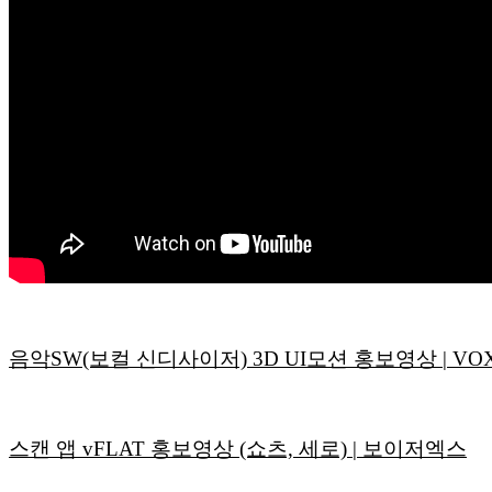
음악SW(보컬 신디사이저) 3D UI모션 홍보영상 | VOX F
스캔 앱 vFLAT 홍보영상 (쇼츠, 세로) | 보이저엑스