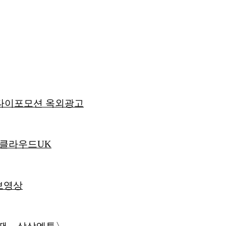
D타이포모션 옥외광고
스클라우드UK
홍보영상