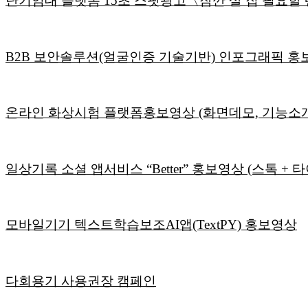
단기임대 플랫폼 15초 스팟광고〈잠깐 살 집 필요할 
B2B 보안솔루션(얼굴인증 기술기반) 인포그래픽 홍
온라인 화상시험 플랫폼홍보영상 (화면데모, 기능소개)
일상기록 소셜 앱서비스 “Better” 홍보영상 (스톡 + 타이포
모바일기기 텍스트학습보조AI앱(TextPY) 홍보영상
다회용기 사용권장 캠페인