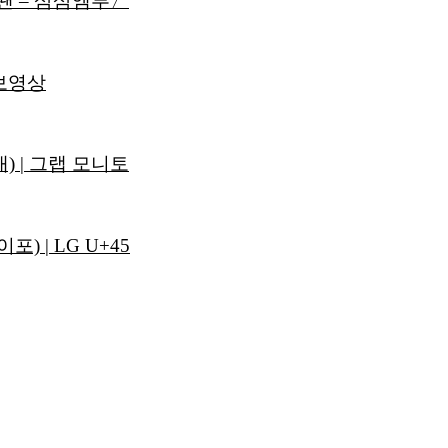
땐 – 삼삼엠투〉
보영상
 | 그랩 모니토
) | LG U+45