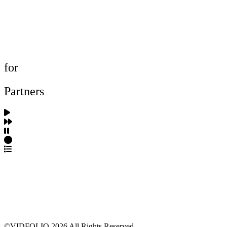
포트폴리오 탐색
제작사 탐색
프로젝트 등록
FAQ
for
Partners
파트너스 가입
포트폴리오 등록
프로필 수정
근황 업데이트
FAQ
©VIDFOLIO 2026 All Rights Reserved.