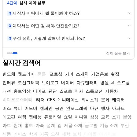
4단계
심사·계약 실무
제작사 미팅에서 뭘 물어봐야 하죠?
Q
계약서는 어떤 걸 써야 안전한가요?
Q
수정 요청, 어떻게 말해야 반영되나요?
Q
전체 질문 보기
실시간 검색어
반도체
웹드라마
휴롬
포토샵
커피
스케치
기업홍보
횟집
인터뷰
모션그래픽
브이로그
네이버
다큐멘터리
병원
ai
오프닝
패션
홍보영상
타이포
관광
스포츠
역사
스톱모션
자동차
비디오로스터리
티저
CES
애니메이션
회사소개
문화
캐릭터
버스
뷰티
어도비
캠페인
공연
인포그래픽
다큐
행사
아파트
예고편
여행
웹예능
튜토리얼
쇼릴
미니멀
삼성
교육
소개
분양
아트
현대
홍보
가족
설계
앱
제품 소개
글로벌
기능 소개
부산
식품
커머스
학과
기록
모션
대학
보험
아이돌
아카이브