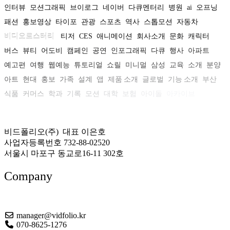
인터뷰
모션그래픽
브이로그
네이버
다큐멘터리
병원
ai
오프닝
패션
홍보영상
타이포
관광
스포츠
역사
스톱모션
자동차
비디오로스터리
티저
CES
애니메이션
회사소개
문화
캐릭터
버스
뷰티
어도비
캠페인
공연
인포그래픽
다큐
행사
아파트
예고편
여행
웹예능
튜토리얼
쇼릴
미니멀
삼성
교육
소개
분양
아트
현대
홍보
가족
설계
앱
제품 소개
글로벌
기능 소개
부산
식품
커머스
학과
기록
모션
대학
보험
아이돌
아카이브
비드폴리오(주) 대표 이은호
사업자등록번호 732-88-02520
서울시 마포구 동교로16-11 302호
Company
About US
manager@vidfolio.kr
070-8625-1276