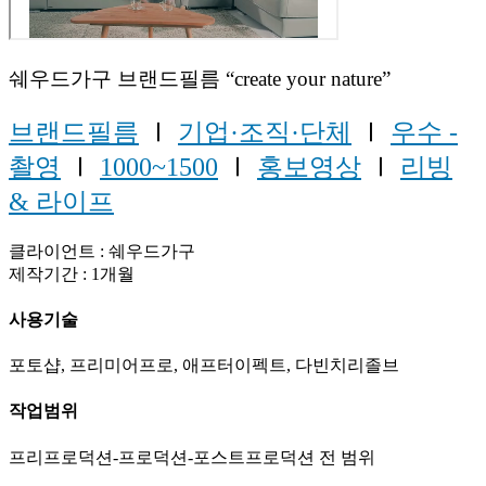
쉐우드가구 브랜드필름 “create your nature”
브랜드필름
Ⅰ
기업·조직·단체
Ⅰ
우수 -
촬영
Ⅰ
1000~1500
Ⅰ
홍보영상
Ⅰ
리빙
& 라이프
클라이언트 : 쉐우드가구
제작기간 : 1개월
사용기술
포토샵, 프리미어프로, 애프터이펙트, 다빈치리졸브
작업범위
프리프로덕션-프로덕션-포스트프로덕션 전 범위