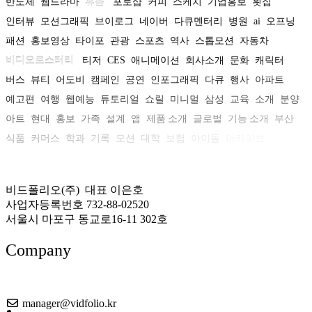
반도체
웹드라마
휴롬
포토샵
커피
스케치
기업홍보
횟집
인터뷰
모션그래픽
브이로그
네이버
다큐멘터리
병원
ai
오프닝
패션
홍보영상
타이포
관광
스포츠
역사
스톱모션
자동차
비디오로스터리
티저
CES
애니메이션
회사소개
문화
캐릭터
버스
뷰티
어도비
캠페인
공연
인포그래픽
다큐
행사
아파트
예고편
여행
웹예능
튜토리얼
쇼릴
미니멀
삼성
교육
소개
분양
아트
현대
홍보
가족
설계
앱
제품 소개
글로벌
기능 소개
부산
식품
커머스
학과
기록
모션
대학
보험
아이돌
아카이브
비드폴리오(주) 대표 이은호
사업자등록번호 732-88-02520
서울시 마포구 동교로16-11 302호
Company
About US
manager@vidfolio.kr