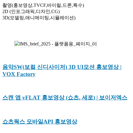
촬영(홍보영상,TVCF,바이럴,드론,특수)
2D (인포그래픽,디자인,CG)
3D(모델링,애니메이팅,시뮬레이션)
음악SW(보컬 신디사이저) 3D UI모션 홍보영상 |
VOX Factory
스캔 앱 vFLAT 홍보영상 (쇼츠, 세로) | 보이저엑스
쇼츠웍스 모바일API 홍보영상