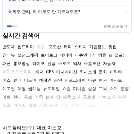
외주 관리, 왜 아무도 안 가르쳐주죠?
Q
전체 질문 보기
실시간 검색어
반도체
웹드라마
휴롬
포토샵
커피
스케치
기업홍보
횟집
인터뷰
모션그래픽
브이로그
네이버
다큐멘터리
병원
ai
오프닝
패션
홍보영상
타이포
관광
스포츠
역사
스톱모션
자동차
비디오로스터리
티저
CES
애니메이션
회사소개
문화
캐릭터
버스
뷰티
어도비
캠페인
공연
인포그래픽
다큐
행사
아파트
예고편
여행
웹예능
튜토리얼
쇼릴
미니멀
삼성
교육
소개
분양
아트
현대
홍보
가족
설계
앱
제품 소개
글로벌
기능 소개
부산
식품
커머스
학과
기록
모션
대학
보험
아이돌
아카이브
비드폴리오(주) 대표 이은호
사업자등록번호 732-88-02520