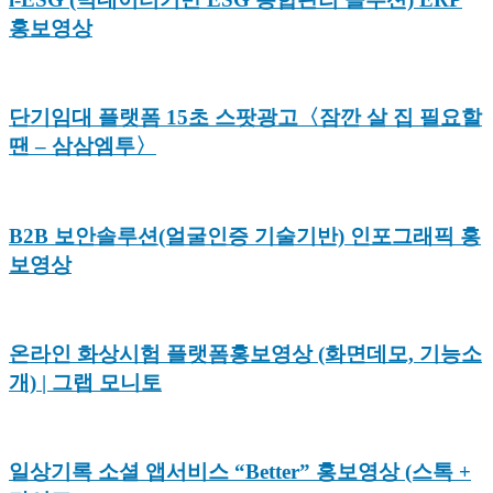
홍보영상
단기임대 플랫폼 15초 스팟광고〈잠깐 살 집 필요할
땐 – 삼삼엠투〉
B2B 보안솔루션(얼굴인증 기술기반) 인포그래픽 홍
보영상
온라인 화상시험 플랫폼홍보영상 (화면데모, 기능소
개) | 그랩 모니토
일상기록 소셜 앱서비스 “Better” 홍보영상 (스톡 +