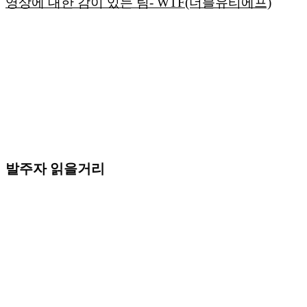
영상에 대한 감이 있는 팀- WTF(더블유티에프)
발주자 읽을거리