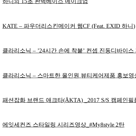
하니의 15초 완벽베이스 메이크업
KATE – 파우더리스킨메이커 웹CF (Feat. EXID 하니)
클라리소닉 – ’24시간 손에 착붙’ 컨셉 진동디바이스
클라리소닉 – 스마트한 올인원 뷰티케어제품 홍보영상(F
패션잡화 브랜드 애크타(ÄKTA) _2017 S/S 캠페인필
에잇세컨즈 스타일링 시리즈영상_#My8style 2탄