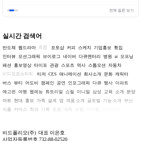
전체 질문 보기
실시간 검색어
반도체
웹드라마
휴롬
포토샵
커피
스케치
기업홍보
횟집
인터뷰
모션그래픽
브이로그
네이버
다큐멘터리
병원
ai
오프닝
패션
홍보영상
타이포
관광
스포츠
역사
스톱모션
자동차
비디오로스터리
티저
CES
애니메이션
회사소개
문화
캐릭터
버스
뷰티
어도비
캠페인
공연
인포그래픽
다큐
행사
아파트
예고편
여행
웹예능
튜토리얼
쇼릴
미니멀
삼성
교육
소개
분양
아트
현대
홍보
가족
설계
앱
제품 소개
글로벌
기능 소개
부산
식품
커머스
학과
기록
모션
대학
보험
아이돌
아카이브
비드폴리오(주) 대표 이은호
사업자등록번호 732-88-02520