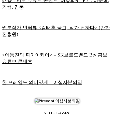
해양수산부 유튜브 콘텐츠 ‘어항의맛’ Feat. 이준혁,
키썸, 김풍
웹툰작가 인터뷰 <김태훈 묻고, 작가 답하다> (만화
진흥원)
<이동진의 파이아키아> – SK브로드밴드 Btv 홍보
유튜브 콘텐츠
한 프레임도 의미있게 – 이십사분의일