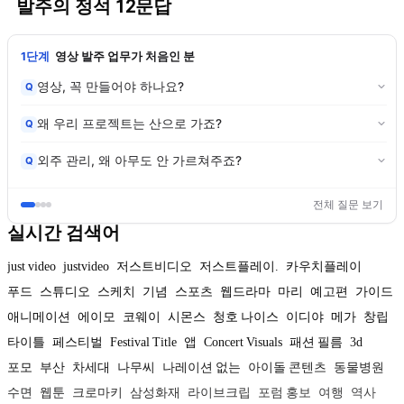
발주의 정석 12문답
1단계
영상 발주 업무가 처음인 분
영상, 꼭 만들어야 하나요?
Q
왜 우리 프로젝트는 산으로 가죠?
Q
외주 관리, 왜 아무도 안 가르쳐주죠?
Q
전체 질문 보기
실시간 검색어
just video
justvideo
저스트비디오
저스트플레이.
카우치플레이
푸드
스튜디오
스케치
기념
스포츠
웹드라마
마리
예고편
가이드
애니메이션
에이모
코웨이
시몬스
청호 나이스
이디야
메가
창립
타이틀
페스티벌
Festival Title
앱
Concert Visuals
패션 필름
3d
포모
부산
차세대
나무씨
나레이션 없는
아이돌 콘텐츠
동물병원
수면
웹툰
크로마키
삼성화재
라이브크립
포럼 홍보
여행
역사