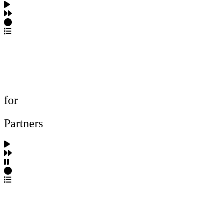
포트폴리오 탐색
제작사 탐색
프로젝트 등록
FAQ
for
Partners
파트너스 가입
포트폴리오 등록
프로필 수정