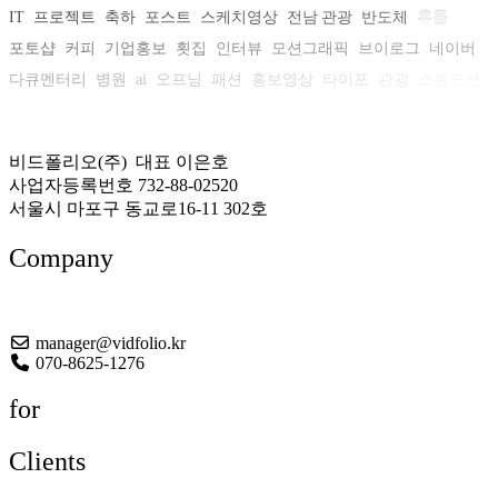
IT
프로젝트
축하
포스트
스케치영상
전남 관광
반도체
휴롬
포토샵
커피
기업홍보
횟집
인터뷰
모션그래픽
브이로그
네이버
다큐멘터리
병원
ai
오프닝
패션
홍보영상
타이포
관광
스톱모션
자동차
비디오로스터리
티저
CES
회사소개
문화
비드폴리오(주) 대표 이은호
사업자등록번호 732-88-02520
서울시 마포구 동교로16-11 302호
Company
About US
manager@vidfolio.kr
070-8625-1276
for
Clients