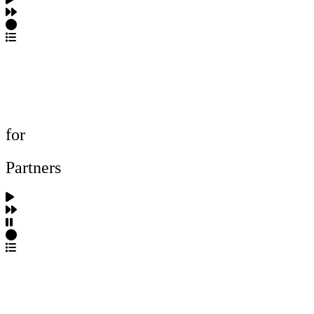
포트폴리오 탐색
제작사 탐색
프로젝트 등록
FAQ
for
Partners
파트너스 가입
포트폴리오 등록
프로필 수정