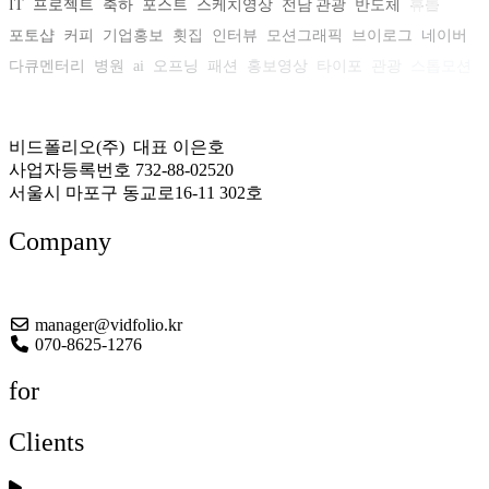
IT
프로젝트
축하
포스트
스케치영상
전남 관광
반도체
휴롬
포토샵
커피
기업홍보
횟집
인터뷰
모션그래픽
브이로그
네이버
다큐멘터리
병원
ai
오프닝
패션
홍보영상
타이포
관광
스톱모션
자동차
비디오로스터리
티저
CES
회사소개
문화
비드폴리오(주) 대표 이은호
사업자등록번호 732-88-02520
서울시 마포구 동교로16-11 302호
Company
About US
manager@vidfolio.kr
070-8625-1276
for
Clients