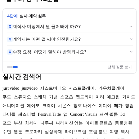
1단계
영상 발주 업무가 처음인 분
영상, 꼭 만들어야 하나요?
Q
왜 우리 프로젝트는 산으로 가죠?
Q
외주 관리, 왜 아무도 안 가르쳐주죠?
Q
전체 질문 보기
실시간 검색어
just video
justvideo
저스트비디오
저스트플레이.
카우치플레이
푸드
스튜디오
스케치
기념
스포츠
웹드라마
마리
예고편
가이드
애니메이션
에이모
코웨이
시몬스
청호 나이스
이디야
메가
창립
타이틀
페스티벌
Festival Title
앱
Concert Visuals
패션 필름
3d
포모
부산
차세대
나무씨
나레이션 없는
아이돌 콘텐츠
동물병원
수면
웹툰
크로마키
삼성화재
라이브크립
포럼 홍보
여행
역사