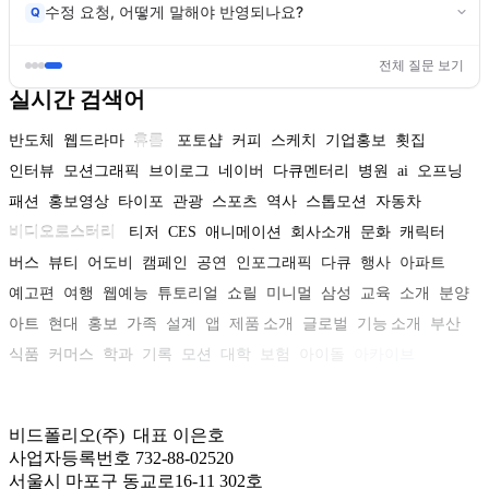
수정 요청, 어떻게 말해야 반영되나요?
Q
전체 질문 보기
실시간 검색어
반도체
웹드라마
휴롬
포토샵
커피
스케치
기업홍보
횟집
인터뷰
모션그래픽
브이로그
네이버
다큐멘터리
병원
ai
오프닝
패션
홍보영상
타이포
관광
스포츠
역사
스톱모션
자동차
비디오로스터리
티저
CES
애니메이션
회사소개
문화
캐릭터
버스
뷰티
어도비
캠페인
공연
인포그래픽
다큐
행사
아파트
예고편
여행
웹예능
튜토리얼
쇼릴
미니멀
삼성
교육
소개
분양
아트
현대
홍보
가족
설계
앱
제품 소개
글로벌
기능 소개
부산
식품
커머스
학과
기록
모션
대학
보험
아이돌
아카이브
비드폴리오(주) 대표 이은호
사업자등록번호 732-88-02520
서울시 마포구 동교로16-11 302호