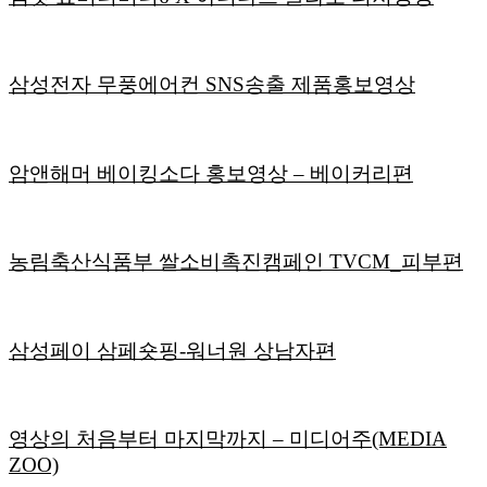
삼성전자 무풍에어컨 SNS송출 제품홍보영상
암앤해머 베이킹소다 홍보영상 – 베이커리편
농림축산식품부 쌀소비촉진캠페인 TVCM_피부편
삼성페이 삼페숏핑-워너원 상남자편
영상의 처음부터 마지막까지 – 미디어주(MEDIA
ZOO)