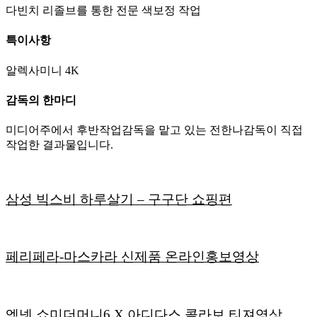
다빈치 리졸브를 통한 전문 색보정 작업
특이사항
알렉사미니 4K
감독의 한마디
미디어주에서 후반작업감독을 맡고 있는 전한나감독이 직접
작업한 결과물입니다.
삼성 빅스비 하루살기 – 구구단 쇼핑편
페리페라-마스카라 신제품 온라인홍보영상
엠넷 쇼미더머니6 X 아디다스 콜라보 티져영상