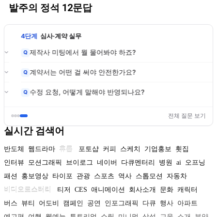
발주의 정석 12문답
4단계
심사·계약 실무
제작사 미팅에서 뭘 물어봐야 하죠?
Q
계약서는 어떤 걸 써야 안전한가요?
Q
수정 요청, 어떻게 말해야 반영되나요?
Q
전체 질문 보기
실시간 검색어
반도체
웹드라마
휴롬
포토샵
커피
스케치
기업홍보
횟집
인터뷰
모션그래픽
브이로그
네이버
다큐멘터리
병원
ai
오프닝
패션
홍보영상
타이포
관광
스포츠
역사
스톱모션
자동차
비디오로스터리
티저
CES
애니메이션
회사소개
문화
캐릭터
버스
뷰티
어도비
캠페인
공연
인포그래픽
다큐
행사
아파트
예고편
여행
웹예능
튜토리얼
쇼릴
미니멀
삼성
교육
소개
분양