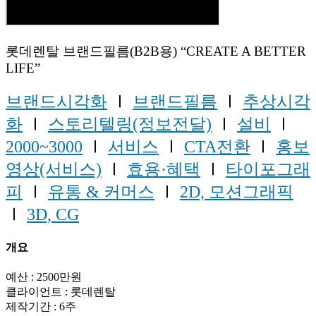
롯데렌탈 브랜드필름(B2B용) “CREATE A BETTER
LIFE”
브랜드시각화
Ⅰ
브랜드필름
Ⅰ
추상시각
화
Ⅰ
스토리텔링(정보전달)
Ⅰ
설비
Ⅰ
2000~3000
Ⅰ
서비스
Ⅰ
CTA전환
Ⅰ
홍보
영상(서비스)
Ⅰ
효용·혜택
Ⅰ
타이포그래
피
Ⅰ
유통 & 커머스
Ⅰ
2D, 모션그래픽
Ⅰ
3D, CG
개요
예산 : 2500만원
클라이언트 : 롯데렌탈
제작기간 : 6주