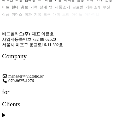
아트
현대
홍보
가족
설계
앱
제품 소개
글로벌
기능 소개
부산
식품
커머스
학과
기록
모션
대학
보험
아이돌
아카이브
비드폴리오(주) 대표 이은호
사업자등록번호 732-88-02520
서울시 마포구 동교로16-11 302호
Company
About US
manager@vidfolio.kr
070-8625-1276
for
Clients