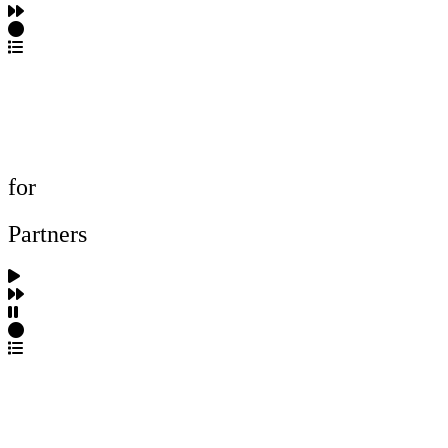
포트폴리오 탐색
제작사 탐색
프로젝트 등록
FAQ
for
Partners
파트너스 가입
포트폴리오 등록
프로필 수정
근황 업데이트