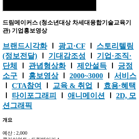
드림메이커스 (청소년대상 차세대융합기술교육기
관) 기업홍보영상
브랜드시각화
Ⅰ
광고·CF
Ⅰ
스토리텔링
(정보전달)
Ⅰ
기대감조성
Ⅰ
기업·조직·
단체
Ⅰ
관념형상화
Ⅰ
제안설득
Ⅰ
긍정
소구
Ⅰ
홍보영상
Ⅰ
2000~3000
Ⅰ
서비스
Ⅰ
CTA참여
Ⅰ
교육 & 취업
Ⅰ
효용·혜택
Ⅰ
타이포그래피
Ⅰ
애니메이션
Ⅰ
2D, 모
션그래픽
개요
예산 : 2,000