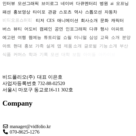
인터뷰
모션그래픽
브이로그
네이버
다큐멘터리
병원
ai
오프닝
패션
홍보영상
타이포
관광
스포츠
역사
스톱모션
자동차
비디오로스터리
티저
CES
애니메이션
회사소개
문화
캐릭터
버스
뷰티
어도비
캠페인
공연
인포그래픽
다큐
행사
아파트
예고편
여행
웹예능
튜토리얼
쇼릴
미니멀
삼성
교육
소개
분양
아트
현대
홍보
가족
설계
앱
제품 소개
글로벌
기능 소개
부산
식품
커머스
학과
기록
모션
대학
보험
아이돌
아카이브
비드폴리오(주) 대표 이은호
사업자등록번호 732-88-02520
서울시 마포구 동교로16-11 302호
Company
About US
manager@vidfolio.kr
070-8625-1276