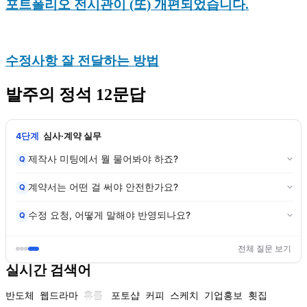
포트폴리오 전시관이 (또) 개편되었습니다.
수정사항 잘 전달하는 방법
발주의 정석 12문답
4단계
심사·계약 실무
제작사 미팅에서 뭘 물어봐야 하죠?
Q
계약서는 어떤 걸 써야 안전한가요?
Q
수정 요청, 어떻게 말해야 반영되나요?
Q
전체 질문 보기
실시간 검색어
반도체
웹드라마
휴롬
포토샵
커피
스케치
기업홍보
횟집