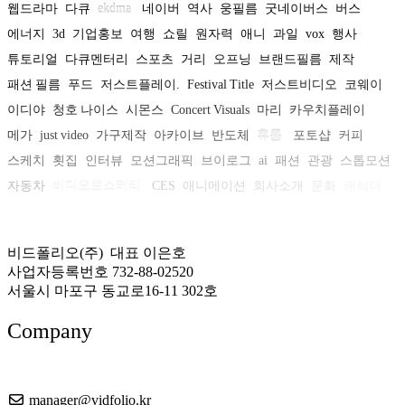
웹드라마
다큐
ekdma
네이버
역사
웅필름
굿네이버스
버스
에너지
3d
기업홍보
여행
쇼릴
원자력
애니
과일
vox
행사
튜토리얼
다큐멘터리
스포츠
거리
오프닝
브랜드필름
제작
패션 필름
푸드
저스트플레이.
Festival Title
저스트비디오
코웨이
이디야
청호 나이스
시몬스
Concert Visuals
마리
카우치플레이
메가
just video
가구제작
아카이브
반도체
휴롬
포토샵
커피
스케치
횟집
인터뷰
모션그래픽
브이로그
ai
패션
관광
스톱모션
자동차
비디오로스터리
CES
애니메이션
회사소개
문화
캐릭터
뷰티
어도비
캠페인
공연
인포그래픽
비드폴리오(주) 대표 이은호
사업자등록번호 732-88-02520
서울시 마포구 동교로16-11 302호
Company
About US
manager@vidfolio.kr