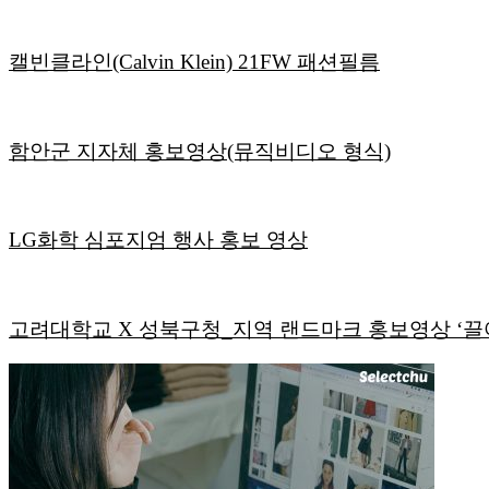
캘빈클라인(Calvin Klein) 21FW 패션필름
함안군 지자체 홍보영상(뮤직비디오 형식)
LG화학 심포지엄 행사 홍보 영상
고려대학교 X 성북구청_지역 랜드마크 홍보영상 ‘끌