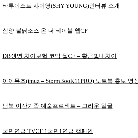
타투이스트 샤이영(SHY YOUNG)인터뷰 소개
삼양 불닭소스 온 더 테이블 웹CF
DB생명 치아보험 코믹 웹CF – 황금빛내치아
아이뮤즈(imuz – StormBooK11PRO) 노트북 홍보 영
남북 이산가족 예술프로젝트 – 그리운 얼굴
국민연금 TVCF 1국민1연금 캠페인