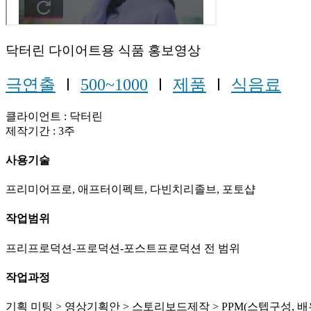
닥터린 다이어트용 식품 홍보영상
극연출
Ⅰ
500~1000
Ⅰ
제품
Ⅰ
식음료
클라이언트 : 닥터린
제작기간 : 3주
사용기술
프리미어프로, 애프터이펙트, 다빈치리졸브, 포토샵
작업범위
프리프로덕션-프로덕션-포스트프로덕션 전 범위
작업과정
기획 미팅 > 영상기획안 > 스토리보드제작 > PPM(스텝구성, 배우