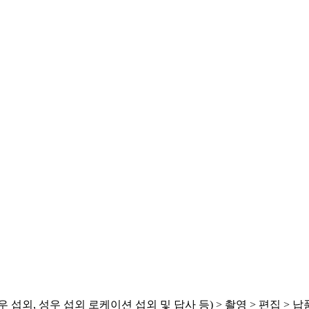
 섭외, 성우 섭외 로케이션 섭외 및 답사 등) > 촬영 > 편집 > 납