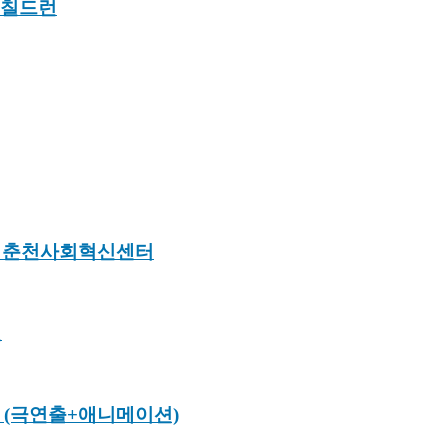
더칠드런
 | 춘천사회혁신센터
런
 (극연출+애니메이션)