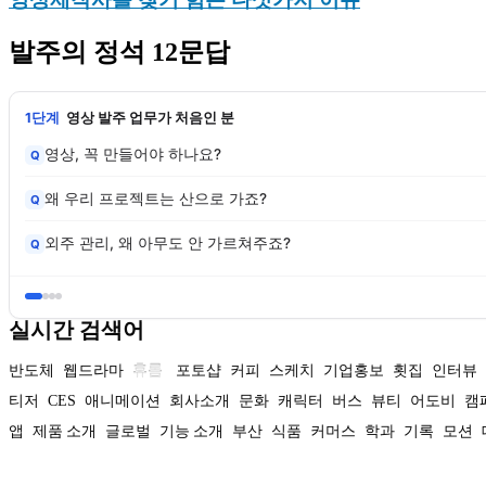
발주의 정석 12문답
1단계
영상 발주 업무가 처음인 분
영상, 꼭 만들어야 하나요?
Q
왜 우리 프로젝트는 산으로 가죠?
Q
외주 관리, 왜 아무도 안 가르쳐주죠?
Q
실시간 검색어
반도체
웹드라마
휴롬
포토샵
커피
스케치
기업홍보
횟집
인터뷰
티저
CES
애니메이션
회사소개
문화
캐릭터
버스
뷰티
어도비
캠
앱
제품 소개
글로벌
기능 소개
부산
식품
커머스
학과
기록
모션