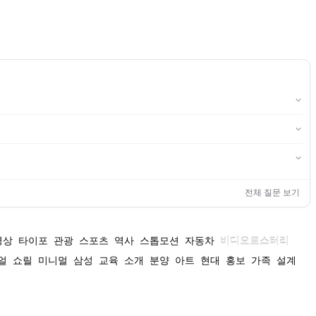
전체 질문 보기
영상
타이포
관광
스포츠
역사
스톱모션
자동차
비디오로스터리
얼
쇼릴
미니멀
삼성
교육
소개
분양
아트
현대
홍보
가족
설계