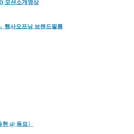
5D 모션소개영상
트」행사오프닝 브랜드필름
 윤동현 @ 동묘〉