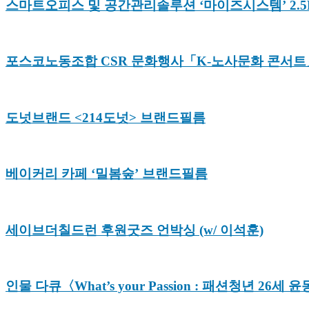
스마트오피스 및 공간관리솔루션 ‘마이즈시스템’ 2.
포스코노동조합 CSR 문화행사「K-노사문화 콘서
도넛브랜드 <214도넛> 브랜드필름
베이커리 카페 ‘밀봄숲’ 브랜드필름
세이브더칠드런 후원굿즈 언박싱 (w/ 이석훈)
인물 다큐〈What’s your Passion : 패션청년 26세