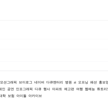
모션그래픽
브이로그
네이버
다큐멘터리
병원
ai
오프닝
패션
홍보
페인
공연
인포그래픽
다큐
행사
아파트
예고편
여행
웹예능
튜토리
대학
보험
아이돌
아카이브