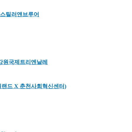
 디스틸러앤브루어
 강원국제트리엔날레
원랜드 X 춘천사회혁신센터)