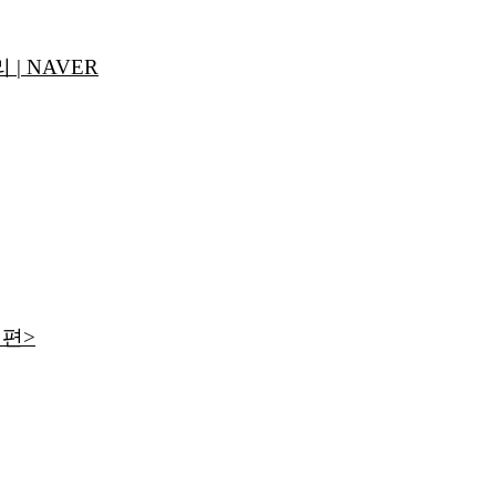
| NAVER
 편>