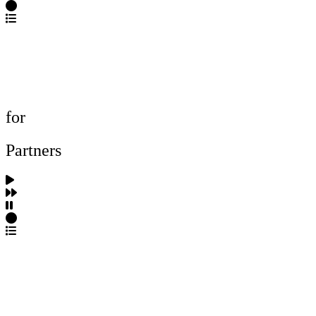
포트폴리오 탐색
제작사 탐색
프로젝트 등록
FAQ
for
Partners
파트너스 가입
포트폴리오 등록
프로필 수정
근황 업데이트
FAQ