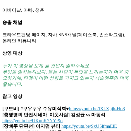
어버이날, 아빠, 청춘
송출 채널
크라우드펀딩 페이지, 자사 SNS채널(페이스북, 인스타그램),
온라인 커뮤니티
상영 대상
누가 이 영상을 보게 될 것인지 알려주세요.
무엇을 말하는지보다, 듣는 사람이 무엇을 느끼는지가 더욱 중
요하기에, 타겟이 어떤 성향을 가지고 있는지 서술해주면 더욱
좋습니다.
참고 영상
[쿠드비] #쿠우쿠우 수유미식회
♥
https://youtu.be/IXkXpjh-Hp8
[총몇명의 반전시네마_이웃사람] 김성균 vs 마동석
https://youtu.be/UKupK7NYr9o
[장삐쭈 단편선] 이지덤 뷰티
https://youtu.be/SxU5lfmaElE