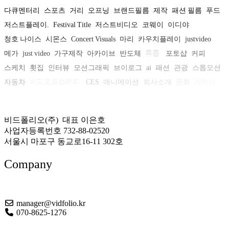
다큐멘터리
스포츠
거리
오프닝
브랜드필름
제작
패션 필름
푸드
저스트플레이.
Festival Title
저스트비디오
코웨이
이디야
청호 나이스
시몬스
Concert Visuals
마리
카우치플레이
justvideo
메가
just video
가구제작
아카이브
반도체
휴롬
포토샵
커피
스케치
횟집
인터뷰
모션그래픽
브이로그
ai
패션
관광
스톱모션
자동차
비디오로스터리
CES
애니메이션
회사소개
문화
캐릭터
뷰티
어도비
캠페인
공연
인포그래픽
비드폴리오(주) 대표 이은호
사업자등록번호 732-88-02520
서울시 마포구 동교로16-11 302호
Company
About US
manager@vidfolio.kr
070-8625-1276