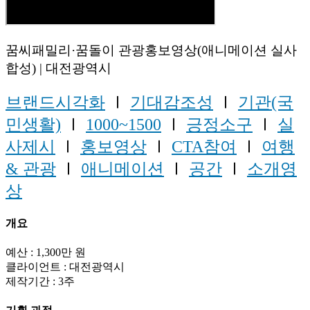
꿈씨패밀리·꿈돌이 관광홍보영상(애니메이션 실사
합성) | 대전광역시
브랜드시각화
Ⅰ
기대감조성
Ⅰ
기관(국
민생활)
Ⅰ
1000~1500
Ⅰ
긍정소구
Ⅰ
실
사제시
Ⅰ
홍보영상
Ⅰ
CTA참여
Ⅰ
여행
& 관광
Ⅰ
애니메이션
Ⅰ
공간
Ⅰ
소개영
상
개요
예산 : 1,300만 원
클라이언트 : 대전광역시
제작기간 : 3주