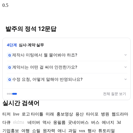
발주의 정석 12문답
4단계
심사·계약 실무
제작사 미팅에서 뭘 물어봐야 하죠?
Q
계약서는 어떤 걸 써야 안전한가요?
Q
수정 요청, 어떻게 말해야 반영되나요?
Q
전체 질문 보기
실시간 검색어
티저
live
로고 타이틀
미래
홍보영상
용산
타이포
병원
웹드라마
다큐
ekdma
네이버
역사
웅필름
굿네이버스
버스
에너지
3d
기업홍보
여행
쇼릴
원자력
애니
과일
vox
행사
튜토리얼