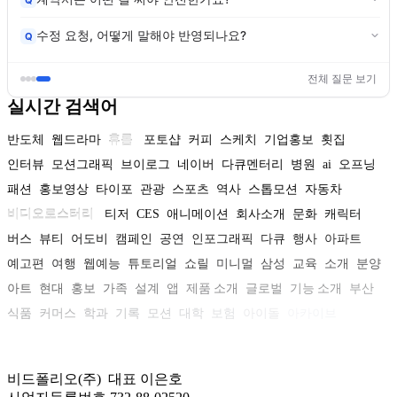
수정 요청, 어떻게 말해야 반영되나요?
Q
전체 질문 보기
실시간 검색어
반도체
웹드라마
휴롬
포토샵
커피
스케치
기업홍보
횟집
인터뷰
모션그래픽
브이로그
네이버
다큐멘터리
병원
ai
오프닝
패션
홍보영상
타이포
관광
스포츠
역사
스톱모션
자동차
비디오로스터리
티저
CES
애니메이션
회사소개
문화
캐릭터
버스
뷰티
어도비
캠페인
공연
인포그래픽
다큐
행사
아파트
예고편
여행
웹예능
튜토리얼
쇼릴
미니멀
삼성
교육
소개
분양
아트
현대
홍보
가족
설계
앱
제품 소개
글로벌
기능 소개
부산
식품
커머스
학과
기록
모션
대학
보험
아이돌
아카이브
비드폴리오(주) 대표 이은호