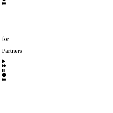
포트폴리오 탐색
제작사 탐색
프로젝트 등록
FAQ
for
Partners
파트너스 가입
포트폴리오 등록
프로필 수정
근황 업데이트
FAQ