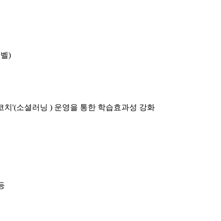
벨)
닝코치'(소셜러닝 ) 운영을 통한 학습효과성 강화
등