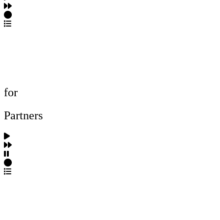
포트폴리오 탐색
제작사 탐색
프로젝트 등록
FAQ
for
Partners
파트너스 가입
포트폴리오 등록
프로필 수정
근황 업데이트