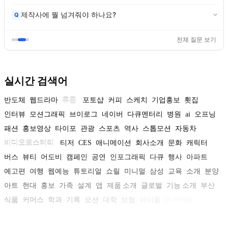
제작사에 뭘 넘겨줘야 하나요?
Q
전체 질문 보기
실시간 검색어
반도체
웹드라마
휴롬
포토샵
커피
스케치
기업홍보
횟집
인터뷰
모션그래픽
브이로그
네이버
다큐멘터리
병원
ai
오프닝
패션
홍보영상
타이포
관광
스포츠
역사
스톱모션
자동차
비디오로스터리
티저
CES
애니메이션
회사소개
문화
캐릭터
버스
뷰티
어도비
캠페인
공연
인포그래픽
다큐
행사
아파트
예고편
여행
웹예능
튜토리얼
쇼릴
미니멀
삼성
교육
소개
분양
아트
현대
홍보
가족
설계
앱
제품 소개
글로벌
기능 소개
부산
식품
커머스
학과
기록
모션
대학
보험
아이돌
아카이브