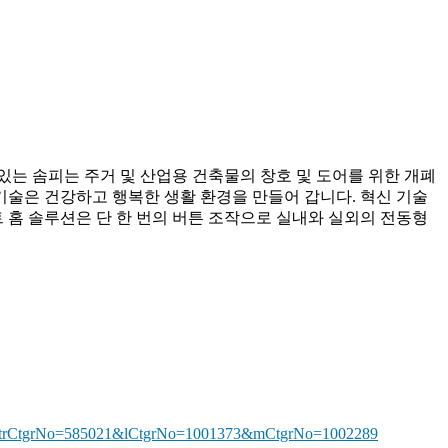
있는 솜피는 주거 및 산업용 건축물의 창호 및 도어를 위한 개폐
기술은 건강하고 행복한 생활 환경을 만들어 갑니다. 혁신 기술
 홈 솔루션은 단 한 번의 버튼 조작으로 실내와 실외의 전동형
d=21&trCtgrNo=585021&lCtgrNo=1001373&mCtgrNo=1002289