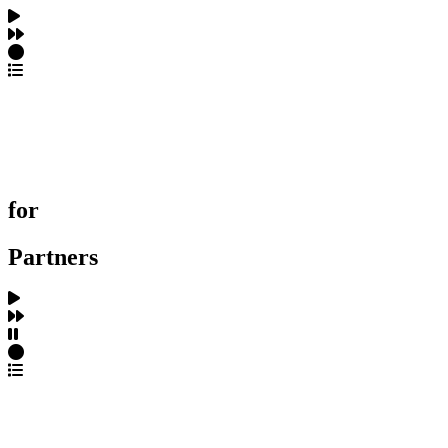
포트폴리오 탐색
제작사 탐색
프로젝트 등록
FAQ
for
Partners
파트너스 가입
포트폴리오 등록
프로필 수정