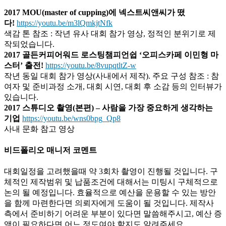
2017 MOU(master of cupping)에 넥스트씨앤씨가 떴
다!
https://youtu.be/m3lQmkjtNfk
색감 톤 참조 : 작년 유사 대회 참가 영상, 정적인 분위기로 제
작되었습니다.
2017 골든커피어워드 로스팅챔피언쉽 ‘오피스카페 이민형 마
스터’ 출전!
https://youtu.be/8vupqtltZ-w
작년 동일 대회 참가 영상(사내에서 제작). 주요 구성 참조 : 참
여자 및 준비과정 소개, 대회 시연, 대회 후 소감 등의 인터뷰가
있습니다.
2017 스튜디오 촬영(본편) –
사람을 가장 중요하게 생각하는
기업
https://youtu.be/wns0bpg_Qp8
사내 문화 참고 영상
비드폴리오 매니저 코멘트
대회일정을 고려했을때 약 3회차 촬영이 진행될 것입니다. 구
체적인 제작범위 및 납품조건에 대해서는 미팅시 구체적으로
논의 될 예정입니다. 효율적으로 예산을 운용할 수 있는 방안
을 함께 마련한다면 의뢰자에게 도움이 될 것입니다. 제작사
측에서 준비하기 어려운 부분이 있다면 말씀해주시고, 예산 증
액이 필요하다면 어느 정도여야 할지도 알려주세요.