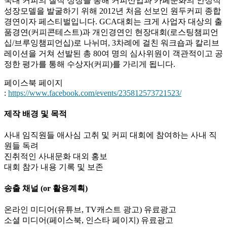
국내 커피의 질적 성장을 통해 커피산업과 카페문화의 안정적
성장모델을 발굴하기 위해 2012년 처음 선보인 원두커피 종합
경연이자 페스티벌입니다. GCA대회는 크게 사업자 대상의 출
품경연(커피콘테스트)과 개인경연인 현장대회(로스팅챔피언
십/브루잉챔피언십)로 나뉘며, 3차례에 걸친 워크숍과 칼리브
레이션을 거쳐 선발된 총 80여 명의 심사위원이 객관적이고 공
정한 평가를 통해 수상자(커피)를 가리게 됩니다.
페이스북 페이지
:
https://www.facebook.com/events/235812573721523/
제작 배경 및 목적
사내 임직원들 애사심 고취 및 커피 대회에 참여하는 사내 직
원들 독려
진취적인 사내문화 대외 홍보
대회 참가 내용 기록 및 보존
송출 채널 (or 활용계획)
온라인 미디어(유튜브, TV캐스트 광고) 유료광고
소셜 미디어(페이스북, 인스타 페이지) 유료광고