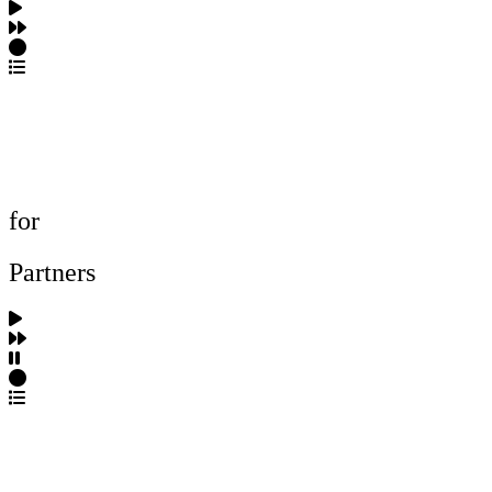
포트폴리오 탐색
제작사 탐색
프로젝트 등록
FAQ
for
Partners
파트너스 가입
포트폴리오 등록
프로필 수정